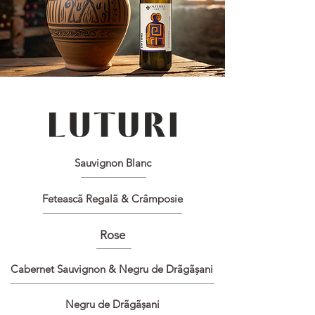
Sauvignon Blanc
Feteascã Regalã & Crâmposie
Rose
Cabernet Sauvignon & Negru de Drãgãșani
Negru de Drãgãșani