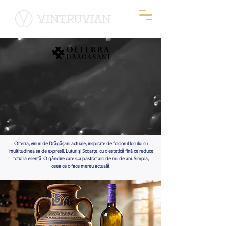
Olterra, vinuri de Drăgășani actuale, inspirate de folclorul locului cu
multitudinea sa de expresii. Luturi și Scoarțe, cu o estetică fină ce reduce
totul la esență. O gândire care s-a păstrat aici de mii de ani. Simplă,
ceea ce o face mereu actuală.