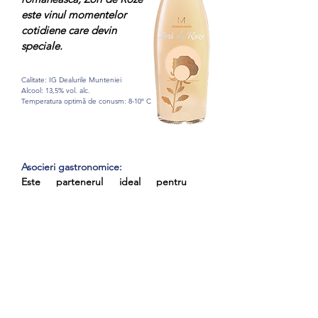
este vinul momentelor
cotidiene care devin
speciale.
Calitate: IG Dealurile Munteniei
Alcool: 13,5% vol. alc.
Temperatura optimă de conusm: 8-10° C
Asocieri gastronomice:
Este partenerul ideal pentru
mâncăruri ușoare, brânzeturi
proaspete, salate sau fructe de
mare. La desert, este perfect alături
de un cheese cake cu topping de
căpșune sau cu tarte cu fructe.