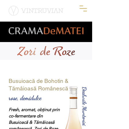
Busuioacă de Bohotin &
Tămâioasă Românescă
Dealurile Munteniei
rose, demidulce
Fresh, aromat, obţinut prin
co-fermentare din
Busuioacă & Tămâioasă
românească, Zori de Roze