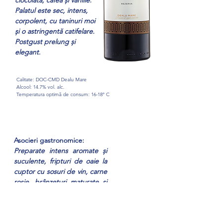
ciocolată, cafea și vanilie.
Palatul este sec, intens,
corpolent, cu taninuri moi
și o astringentă catifelare.
Postgust prelung și
elegant.
Calitate: DOC-CMD Dealu Mare
Alcool: 14.7% vol. alc.
Temperatura optimă de consum: 16-18° C
Asocieri gastronomice:
Preparate intens aromate și
suculente, fripturi de oaie la
cuptor cu sosuri de vin, carne
roșie, brânzeturi maturate și
deserturi cu ciocolată
amăruie.