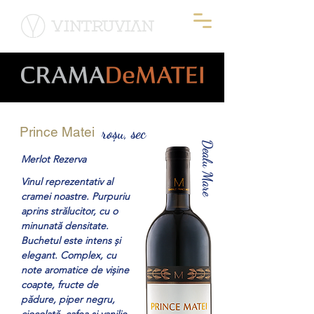
Prince Matei
roșu, sec
Dealu Mare
Merlot Rezerva
Vinul reprezentativ al
cramei noastre. Purpuriu
aprins strălucitor, cu o
minunată densitate.
Buchetul este intens și
elegant. Complex, cu
note aromatice de vișine
coapte, fructe de
pădure, piper negru,