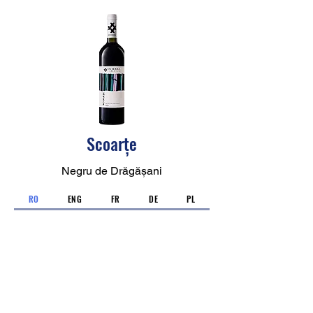
Scoarțe
Negru de Drăgășani
RO
ENG
FR
DE
PL