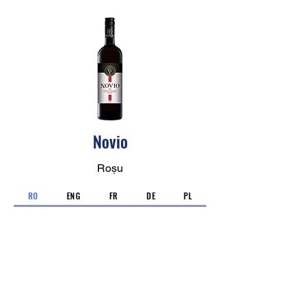
Novio
Roșu
RO
ENG
FR
DE
PL