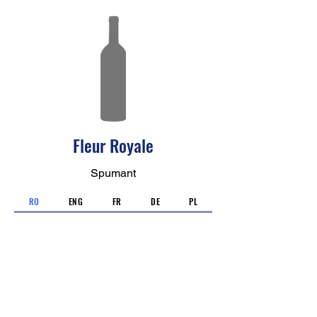
Fleur Royale
Spumant
RO
ENG
FR
DE
PL